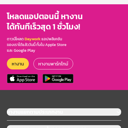
โหลดแอปตอนนี้ หางาน
ได้ทันทีเร็วสุด 1 ชั่วโมง!
ดาวน์โหลด
Daywork
แอปพลิเคชัน
ของเราได้แล้ววันนี้ ทั้งใน Apple Store
และ Google Play
หางาน
หางานพาร์ทไทม์
หางานแยกตามประเภทงาน