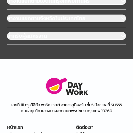
หางานแยกตามเขตในกรุงเทพมหานคร
หางานแยกตามจังหวัดในประเทศไทย
สำหรับผู้สมัครงาน
เลขที่ 111 ทรู ดิจิทัล พาร์ค เวสต์ อาคารยูนิคอร์น ชั้น5 ห้องเลขที่ SH555
ถนนสุขุมวิท แขวงบางจาก เขตพระโขนง กรุงเทพ 10260
หน้าแรก
ติดต่อเรา