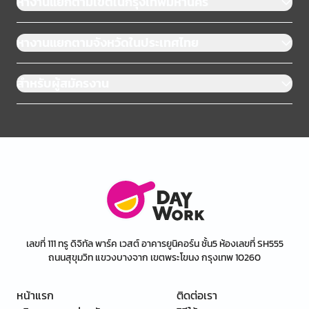
หางานแยกตามเขตในกรุงเทพมหานคร
หางานแยกตามจังหวัดในประเทศไทย
สำหรับผู้สมัครงาน
เลขที่ 111 ทรู ดิจิทัล พาร์ค เวสต์ อาคารยูนิคอร์น ชั้น5 ห้องเลขที่ SH555
ถนนสุขุมวิท แขวงบางจาก เขตพระโขนง กรุงเทพ 10260
หน้าแรก
ติดต่อเรา