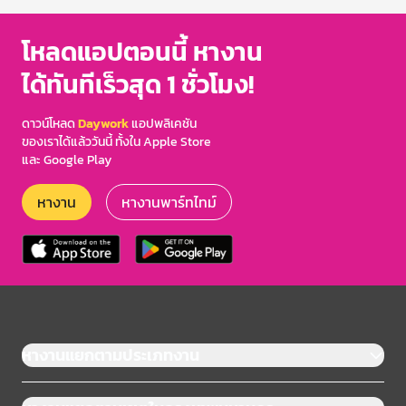
โหลดแอปตอนนี้ หางาน
ได้ทันทีเร็วสุด 1 ชั่วโมง!
ดาวน์โหลด
Daywork
แอปพลิเคชัน
ของเราได้แล้ววันนี้ ทั้งใน Apple Store
และ Google Play
หางาน
หางานพาร์ทไทม์
หางานแยกตามประเภทงาน