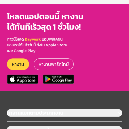
โหลดแอปตอนนี้ หางาน
ได้ทันทีเร็วสุด 1 ชั่วโมง!
ดาวน์โหลด
Daywork
แอปพลิเคชัน
ของเราได้แล้ววันนี้ ทั้งใน Apple Store
และ Google Play
หางาน
หางานพาร์ทไทม์
หางานแยกตามประเภทงาน