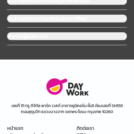
หางานแยกตามเขตในกรุงเทพมหานคร
หางานแยกตามจังหวัดในประเทศไทย
สำหรับผู้สมัครงาน
เลขที่ 111 ทรู ดิจิทัล พาร์ค เวสต์ อาคารยูนิคอร์น ชั้น5 ห้องเลขที่ SH555
ถนนสุขุมวิท แขวงบางจาก เขตพระโขนง กรุงเทพ 10260
หน้าแรก
ติดต่อเรา