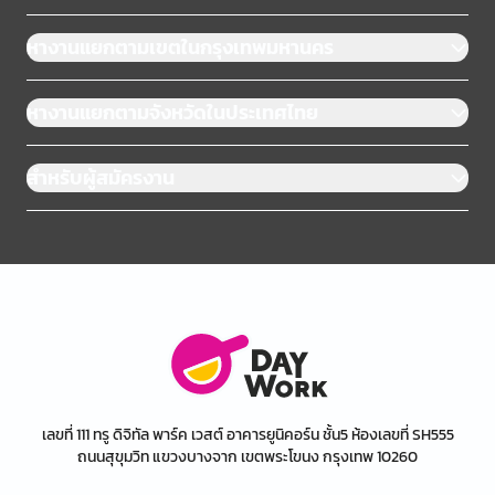
หางานแยกตามเขตในกรุงเทพมหานคร
หางานแยกตามจังหวัดในประเทศไทย
สำหรับผู้สมัครงาน
เลขที่ 111 ทรู ดิจิทัล พาร์ค เวสต์ อาคารยูนิคอร์น ชั้น5 ห้องเลขที่ SH555
ถนนสุขุมวิท แขวงบางจาก เขตพระโขนง กรุงเทพ 10260