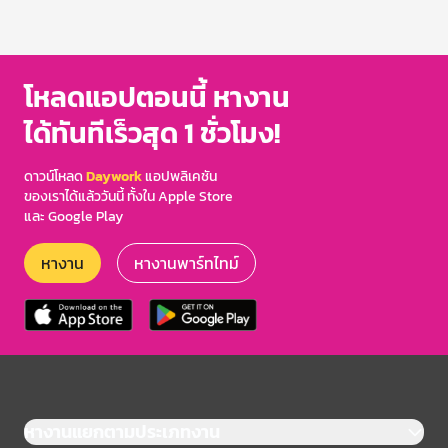
โหลดแอปตอนนี้ หางาน
ได้ทันทีเร็วสุด 1 ชั่วโมง!
ดาวน์โหลด
Daywork
แอปพลิเคชัน
ของเราได้แล้ววันนี้ ทั้งใน Apple Store
และ Google Play
หางาน
หางานพาร์ทไทม์
หางานแยกตามประเภทงาน