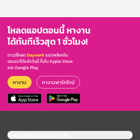
โหลดแอปตอนนี้ หางาน
ได้ทันทีเร็วสุด 1 ชั่วโมง!
ดาวน์โหลด
Daywork
แอปพลิเคชัน
ของเราได้แล้ววันนี้ ทั้งใน Apple Store
และ Google Play
หางาน
หางานพาร์ทไทม์
หางานแยกตามประเภทงาน