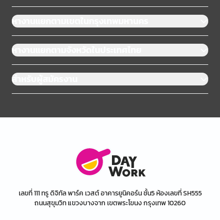
หางานแยกตามเขตในกรุงเทพมหานคร
หางานแยกตามจังหวัดในประเทศไทย
สำหรับผู้สมัครงาน
เลขที่ 111 ทรู ดิจิทัล พาร์ค เวสต์ อาคารยูนิคอร์น ชั้น5 ห้องเลขที่ SH555
ถนนสุขุมวิท แขวงบางจาก เขตพระโขนง กรุงเทพ 10260