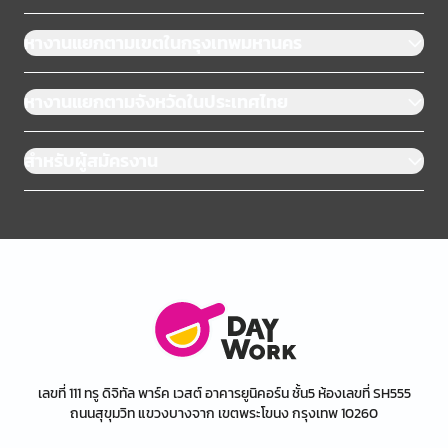
หางานแยกตามเขตในกรุงเทพมหานคร
หางานแยกตามจังหวัดในประเทศไทย
สำหรับผู้สมัครงาน
เลขที่ 111 ทรู ดิจิทัล พาร์ค เวสต์ อาคารยูนิคอร์น ชั้น5 ห้องเลขที่ SH555
ถนนสุขุมวิท แขวงบางจาก เขตพระโขนง กรุงเทพ 10260