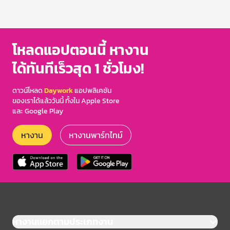
โหลดแอปตอนนี้ หางาน
ได้ทันทีเร็วสุด 1 ชั่วโมง!
ดาวน์โหลด
Daywork
แอปพลิเคชัน
ของเราได้แล้ววันนี้ ทั้งใน Apple Store
และ Google Play
หางาน
หางานพาร์ทไทม์
หางานแยกตามประเภทงาน