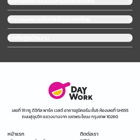
หางานแยกตามเขตในกรุงเทพมหานคร
หางานแยกตามจังหวัดในประเทศไทย
สำหรับผู้สมัครงาน
เลขที่ 111 ทรู ดิจิทัล พาร์ค เวสต์ อาคารยูนิคอร์น ชั้น5 ห้องเลขที่ SH555
ถนนสุขุมวิท แขวงบางจาก เขตพระโขนง กรุงเทพ 10260
หน้าแรก
ติดต่อเรา