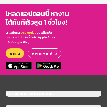
โหลดแอปตอนนี้ หางาน
ได้ทันทีเร็วสุด 1 ชั่วโมง!
ดาวน์โหลด
Daywork
แอปพลิเคชัน
ของเราได้แล้ววันนี้ ทั้งใน Apple Store
และ Google Play
หางาน
หางานพาร์ทไทม์
หางานแยกตามประเภทงาน