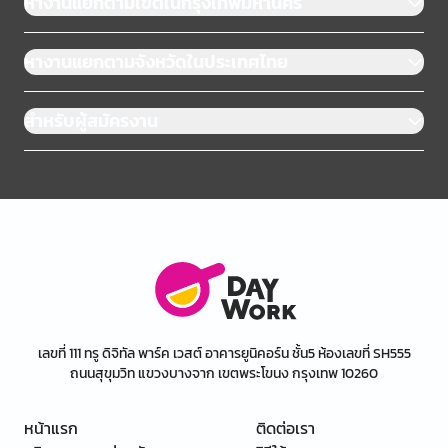
หางานแยกตามเขตในกรุงเทพมหานคร
หางานแยกตามจังหวัดในประเทศไทย
สำหรับผู้สมัครงาน
เลขที่ 111 ทรู ดิจิทัล พาร์ค เวสต์ อาคารยูนิคอร์น ชั้น5 ห้องเลขที่ SH555
ถนนสุขุมวิท แขวงบางจาก เขตพระโขนง กรุงเทพ 10260
หน้าแรก
ติดต่อเรา