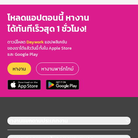
โหลดแอปตอนนี้ หางาน
ได้ทันทีเร็วสุด 1 ชั่วโมง!
ดาวน์โหลด
Daywork
แอปพลิเคชัน
ของเราได้แล้ววันนี้ ทั้งใน Apple Store
และ Google Play
หางาน
หางานพาร์ทไทม์
หางานแยกตามประเภทงาน