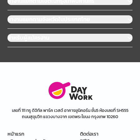
หางานแยกตามเขตในกรุงเทพมหานคร
หางานแยกตามจังหวัดในประเทศไทย
สำหรับผู้สมัครงาน
เลขที่ 111 ทรู ดิจิทัล พาร์ค เวสต์ อาคารยูนิคอร์น ชั้น5 ห้องเลขที่ SH555
ถนนสุขุมวิท แขวงบางจาก เขตพระโขนง กรุงเทพ 10260
หน้าแรก
ติดต่อเรา