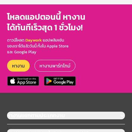
โหลดแอปตอนนี้ หางาน
ได้ทันทีเร็วสุด 1 ชั่วโมง!
ดาวน์โหลด
Daywork
แอปพลิเคชัน
ของเราได้แล้ววันนี้ ทั้งใน Apple Store
และ Google Play
หางาน
หางานพาร์ทไทม์
หางานแยกตามประเภทงาน