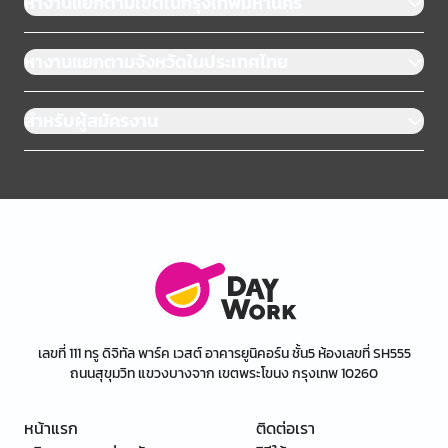
หางานแยกตามเขตในกรุงเทพมหานคร
หางานแยกตามจังหวัดในประเทศไทย
สำหรับผู้สมัครงาน
เลขที่ 111 ทรู ดิจิทัล พาร์ค เวสต์ อาคารยูนิคอร์น ชั้น5 ห้องเลขที่ SH555
ถนนสุขุมวิท แขวงบางจาก เขตพระโขนง กรุงเทพ 10260
หน้าแรก
ติดต่อเรา