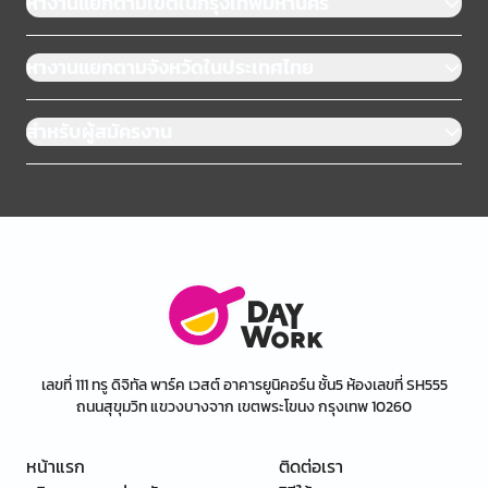
หางานแยกตามเขตในกรุงเทพมหานคร
หางานแยกตามจังหวัดในประเทศไทย
สำหรับผู้สมัครงาน
เลขที่ 111 ทรู ดิจิทัล พาร์ค เวสต์ อาคารยูนิคอร์น ชั้น5 ห้องเลขที่ SH555
ถนนสุขุมวิท แขวงบางจาก เขตพระโขนง กรุงเทพ 10260
หน้าแรก
ติดต่อเรา