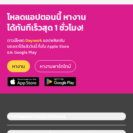
โหลดแอปตอนนี้ หางาน
ได้ทันทีเร็วสุด 1 ชั่วโมง!
ดาวน์โหลด
Daywork
แอปพลิเคชัน
ของเราได้แล้ววันนี้ ทั้งใน Apple Store
และ Google Play
หางาน
หางานพาร์ทไทม์
หางานแยกตามประเภทงาน