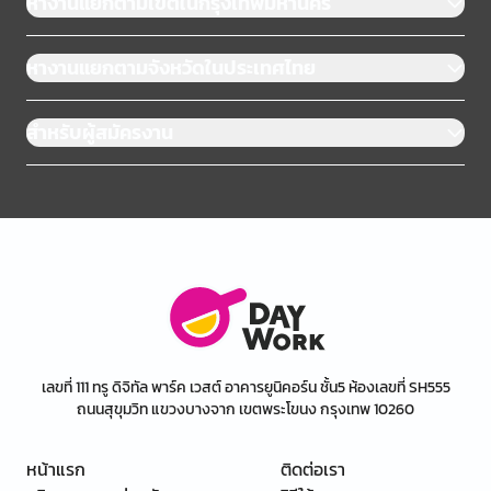
หางานแยกตามเขตในกรุงเทพมหานคร
หางานแยกตามจังหวัดในประเทศไทย
สำหรับผู้สมัครงาน
เลขที่ 111 ทรู ดิจิทัล พาร์ค เวสต์ อาคารยูนิคอร์น ชั้น5 ห้องเลขที่ SH555
ถนนสุขุมวิท แขวงบางจาก เขตพระโขนง กรุงเทพ 10260
หน้าแรก
ติดต่อเรา