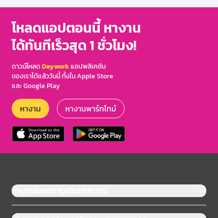
โหลดแอปตอนนี้ หางาน
ได้ทันทีเร็วสุด 1 ชั่วโมง!
ดาวน์โหลด
Daywork
แอปพลิเคชัน
ของเราได้แล้ววันนี้ ทั้งใน Apple Store
และ Google Play
หางาน
หางานพาร์ทไทม์
หางานแยกตามประเภทงาน