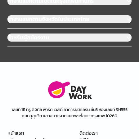
หางานแยกตามเขตในกรุงเทพมหานคร
หางานแยกตามจังหวัดในประเทศไทย
สำหรับผู้สมัครงาน
เลขที่ 111 ทรู ดิจิทัล พาร์ค เวสต์ อาคารยูนิคอร์น ชั้น5 ห้องเลขที่ SH555
ถนนสุขุมวิท แขวงบางจาก เขตพระโขนง กรุงเทพ 10260
หน้าแรก
ติดต่อเรา