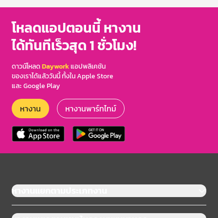
โหลดแอปตอนนี้ หางาน
ได้ทันทีเร็วสุด 1 ชั่วโมง!
ดาวน์โหลด
Daywork
แอปพลิเคชัน
ของเราได้แล้ววันนี้ ทั้งใน Apple Store
และ Google Play
หางาน
หางานพาร์ทไทม์
หางานแยกตามประเภทงาน