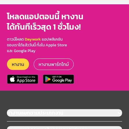
โหลดแอปตอนนี้ หางาน
ได้ทันทีเร็วสุด 1 ชั่วโมง!
ดาวน์โหลด
Daywork
แอปพลิเคชัน
ของเราได้แล้ววันนี้ ทั้งใน Apple Store
และ Google Play
หางาน
หางานพาร์ทไทม์
หางานแยกตามประเภทงาน