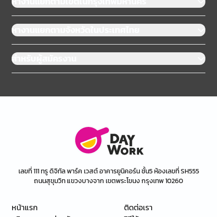
หางานแยกตามเขตในกรุงเทพมหานคร
หางานแยกตามจังหวัดในประเทศไทย
สำหรับผู้สมัครงาน
เลขที่ 111 ทรู ดิจิทัล พาร์ค เวสต์ อาคารยูนิคอร์น ชั้น5 ห้องเลขที่ SH555
ถนนสุขุมวิท แขวงบางจาก เขตพระโขนง กรุงเทพ 10260
หน้าแรก
ติดต่อเรา