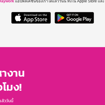
Daywork
แอปพลิเคชันของเราได้แล้ววันนี้ ทั้งใน Apple Store แล
หางาน
่วโมง!
้ววันนี้