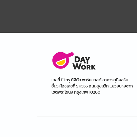
เลขที่ 111 ทรู ดิจิทัล พาร์ค เวสต์ อาคารยูนิคอร์น
ชั้น5 ห้องเลขที่ SH555 ถนนสุขุมวิท แขวงบางจาก
เขตพระโขนง กรุงเทพ 10260