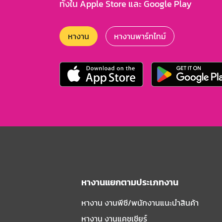
ทั้งใน Apple Store และ Google Play
หางาน
หางานพาร์ทไทม์
หางานแยกตามประเภทงาน
หางาน งานพีซี/พนักงานแนะนําสินค้า
หางาน งานแคชเชียร์