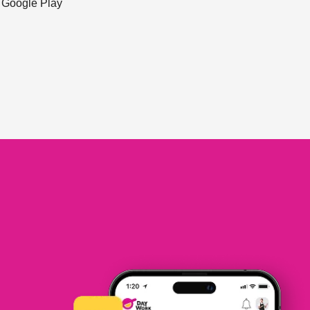
ะ Google Play