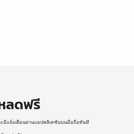
โหลดฟรี
 จะมีแจ้งเตือนผ่านแอปพลิเคชันบนมือถือทันที