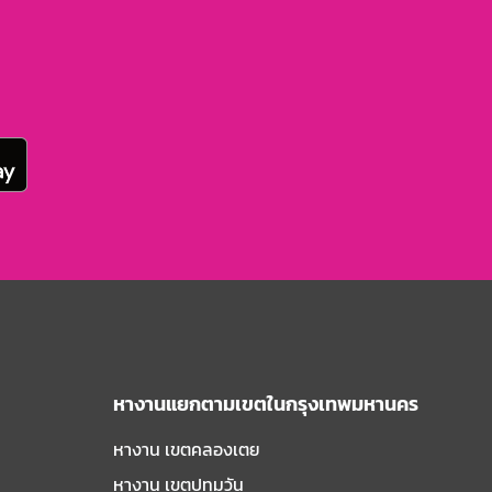
หางานแยกตามเขตในกรุงเทพมหานคร
หางาน เขตคลองเตย
หางาน เขตปทุมวัน