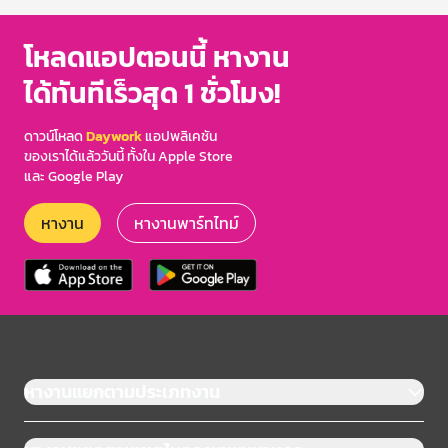
โหลดแอปตอนนี้ หางาน
ได้ทันทีเร็วสุด 1 ชั่วโมง!
ดาวน์โหลด
Daywork
แอปพลิเคชัน
ของเราได้แล้ววันนี้ ทั้งใน Apple Store
และ Google Play
หางาน
หางานพาร์ทไทม์
หางานแยกตามประเภทงาน