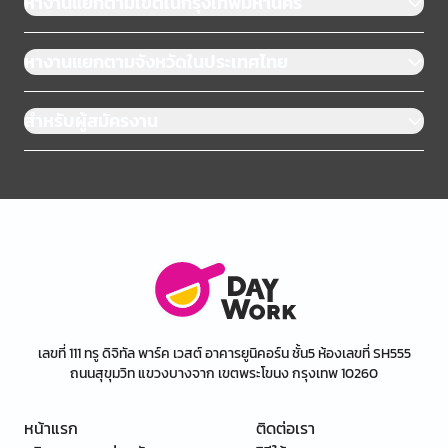
หางานแยกตามเขตในกรุงเทพมหานคร
หางานแยกตามจังหวัดในประเทศไทย
สำหรับผู้สมัครงาน
เลขที่ 111 ทรู ดิจิทัล พาร์ค เวสต์ อาคารยูนิคอร์น ชั้น5 ห้องเลขที่ SH555
ถนนสุขุมวิท แขวงบางจาก เขตพระโขนง กรุงเทพ 10260
หน้าแรก
ติดต่อเรา