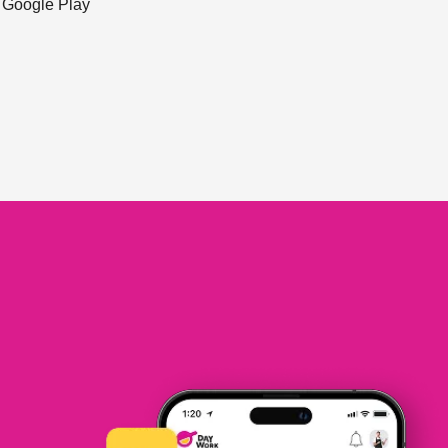
ะ Google Play