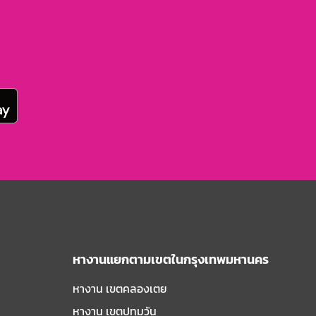
หางานแยกตามเขตในกรุงเทพมหานคร
หางาน เขตคลองเตย
หางาน เขตปทุมวัน