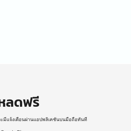
โหลดฟรี
 จะมีแจ้งเตือนผ่านแอปพลิเคชันบนมือถือทันที