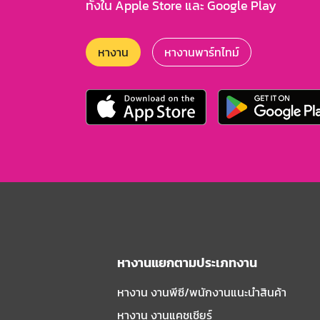
ทั้งใน Apple Store และ Google Play
หางาน
หางานพาร์ทไทม์
หางานแยกตามประเภทงาน
หางาน งานพีซี/พนักงานแนะนําสินค้า
หางาน งานแคชเชียร์