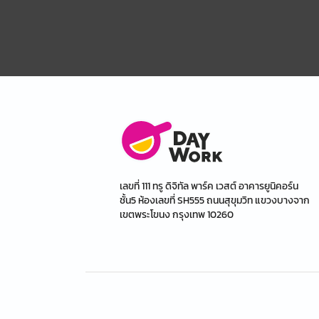
เลขที่ 111 ทรู ดิจิทัล พาร์ค เวสต์ อาคารยูนิคอร์น
ชั้น5 ห้องเลขที่ SH555 ถนนสุขุมวิท แขวงบางจาก
เขตพระโขนง กรุงเทพ 10260