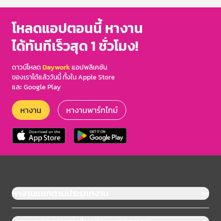
โหลดแอปตอนนี้ หางาน
ได้ทันทีเร็วสุด 1 ชั่วโมง!
ดาวน์โหลด
Daywork
แอปพลิเคชัน
ของเราได้แล้ววันนี้ ทั้งใน Apple Store
และ Google Play
หางาน
หางานพาร์ทไทม์
หางานแยกตามประเภทงาน