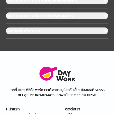
หางานแยกตามเขตในกรุงเทพมหานคร
หางานแยกตามจังหวัดในประเทศไทย
สำหรับผู้สมัครงาน
เลขที่ 111 ทรู ดิจิทัล พาร์ค เวสต์ อาคารยูนิคอร์น ชั้น5 ห้องเลขที่ SH555
ถนนสุขุมวิท แขวงบางจาก เขตพระโขนง กรุงเทพ 10260
หน้าแรก
ติดต่อเรา