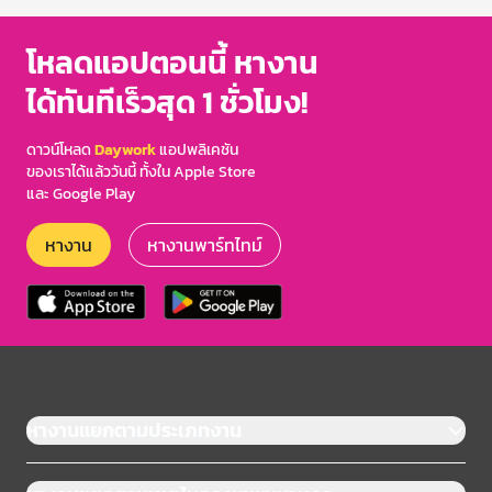
โหลดแอปตอนนี้ หางาน
ได้ทันทีเร็วสุด 1 ชั่วโมง!
ดาวน์โหลด
Daywork
แอปพลิเคชัน
ของเราได้แล้ววันนี้ ทั้งใน Apple Store
และ Google Play
หางาน
หางานพาร์ทไทม์
หางานแยกตามประเภทงาน