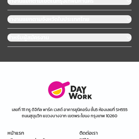
หางานแยกตามเขตในกรุงเทพมหานคร
หางานแยกตามจังหวัดในประเทศไทย
สำหรับผู้สมัครงาน
เลขที่ 111 ทรู ดิจิทัล พาร์ค เวสต์ อาคารยูนิคอร์น ชั้น5 ห้องเลขที่ SH555
ถนนสุขุมวิท แขวงบางจาก เขตพระโขนง กรุงเทพ 10260
หน้าแรก
ติดต่อเรา