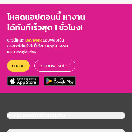
โหลดแอปตอนนี้ หางาน
ได้ทันทีเร็วสุด 1 ชั่วโมง!
ดาวน์โหลด
Daywork
แอปพลิเคชัน
ของเราได้แล้ววันนี้ ทั้งใน Apple Store
และ Google Play
หางาน
หางานพาร์ทไทม์
หางานแยกตามประเภทงาน