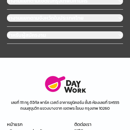
หางานแยกตามเขตในกรุงเทพมหานคร
หางานแยกตามจังหวัดในประเทศไทย
สำหรับผู้สมัครงาน
เลขที่ 111 ทรู ดิจิทัล พาร์ค เวสต์ อาคารยูนิคอร์น ชั้น5 ห้องเลขที่ SH555
ถนนสุขุมวิท แขวงบางจาก เขตพระโขนง กรุงเทพ 10260
หน้าแรก
ติดต่อเรา