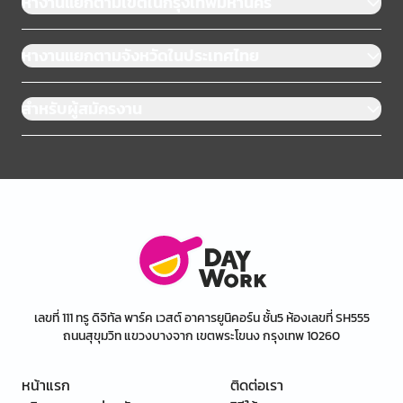
หางานแยกตามเขตในกรุงเทพมหานคร
หางานแยกตามจังหวัดในประเทศไทย
สำหรับผู้สมัครงาน
เลขที่ 111 ทรู ดิจิทัล พาร์ค เวสต์ อาคารยูนิคอร์น ชั้น5 ห้องเลขที่ SH555
ถนนสุขุมวิท แขวงบางจาก เขตพระโขนง กรุงเทพ 10260
หน้าแรก
ติดต่อเรา