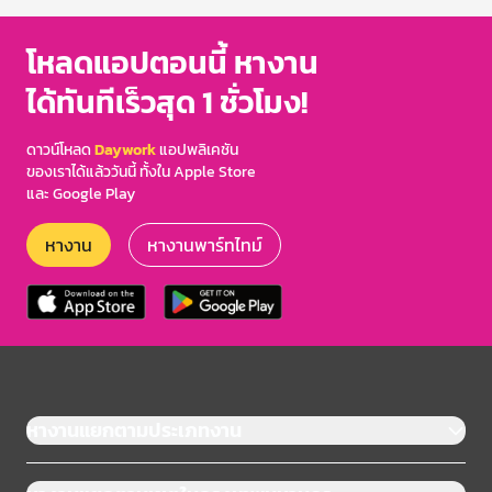
โหลดแอปตอนนี้ หางาน
ได้ทันทีเร็วสุด 1 ชั่วโมง!
ดาวน์โหลด
Daywork
แอปพลิเคชัน
ของเราได้แล้ววันนี้ ทั้งใน Apple Store
และ Google Play
หางาน
หางานพาร์ทไทม์
หางานแยกตามประเภทงาน