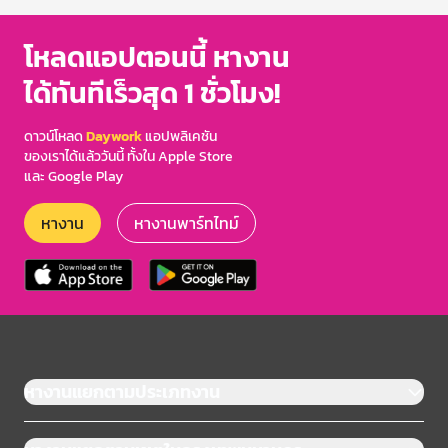
โหลดแอปตอนนี้ หางาน
ได้ทันทีเร็วสุด 1 ชั่วโมง!
ดาวน์โหลด
Daywork
แอปพลิเคชัน
ของเราได้แล้ววันนี้ ทั้งใน Apple Store
และ Google Play
หางาน
หางานพาร์ทไทม์
หางานแยกตามประเภทงาน