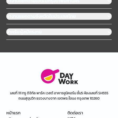
หางานแยกตามเขตในกรุงเทพมหานคร
หางานแยกตามจังหวัดในประเทศไทย
สำหรับผู้สมัครงาน
เลขที่ 111 ทรู ดิจิทัล พาร์ค เวสต์ อาคารยูนิคอร์น ชั้น5 ห้องเลขที่ SH555
ถนนสุขุมวิท แขวงบางจาก เขตพระโขนง กรุงเทพ 10260
หน้าแรก
ติดต่อเรา