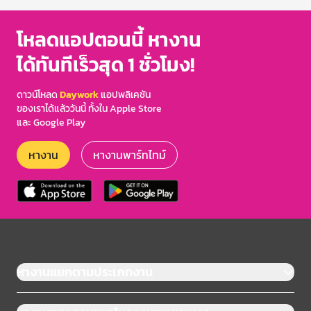
โหลดแอปตอนนี้ หางาน
ได้ทันทีเร็วสุด 1 ชั่วโมง!
ดาวน์โหลด
Daywork
แอปพลิเคชัน
ของเราได้แล้ววันนี้ ทั้งใน Apple Store
และ Google Play
หางาน
หางานพาร์ทไทม์
หางานแยกตามประเภทงาน