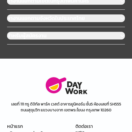
หางานแยกตามเขตในกรุงเทพมหานคร
หางานแยกตามจังหวัดในประเทศไทย
สำหรับผู้สมัครงาน
เลขที่ 111 ทรู ดิจิทัล พาร์ค เวสต์ อาคารยูนิคอร์น ชั้น5 ห้องเลขที่ SH555
ถนนสุขุมวิท แขวงบางจาก เขตพระโขนง กรุงเทพ 10260
หน้าแรก
ติดต่อเรา