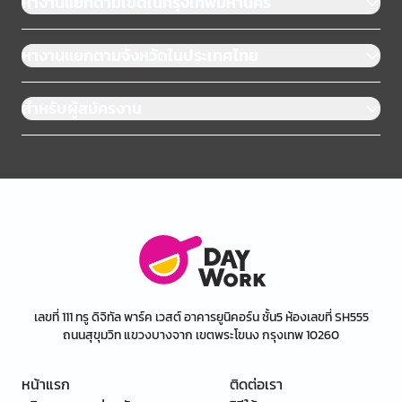
หางานแยกตามเขตในกรุงเทพมหานคร
หางานแยกตามจังหวัดในประเทศไทย
สำหรับผู้สมัครงาน
เลขที่ 111 ทรู ดิจิทัล พาร์ค เวสต์ อาคารยูนิคอร์น ชั้น5 ห้องเลขที่ SH555
ถนนสุขุมวิท แขวงบางจาก เขตพระโขนง กรุงเทพ 10260
หน้าแรก
ติดต่อเรา