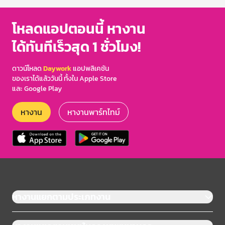
โหลดแอปตอนนี้ หางาน
ได้ทันทีเร็วสุด 1 ชั่วโมง!
ดาวน์โหลด
Daywork
แอปพลิเคชัน
ของเราได้แล้ววันนี้ ทั้งใน Apple Store
และ Google Play
หางาน
หางานพาร์ทไทม์
หางานแยกตามประเภทงาน