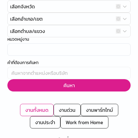
เลือกจังหวัด
เลือกอำเภอ/เขต
เลือกตำบล/แขวง
หมวดหมู่งาน
คำที่ต้องการค้นหา
ค้นหา
งานทั้งหมด
งานด่วน
งานพาร์ทไทม์
งานประจำ
Work from Home