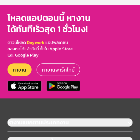
โหลดแอปตอนนี้ หางาน
ได้ทันทีเร็วสุด 1 ชั่วโมง!
ดาวน์โหลด
Daywork
แอปพลิเคชัน
ของเราได้แล้ววันนี้ ทั้งใน Apple Store
และ Google Play
หางาน
หางานพาร์ทไทม์
หางานแยกตามประเภทงาน