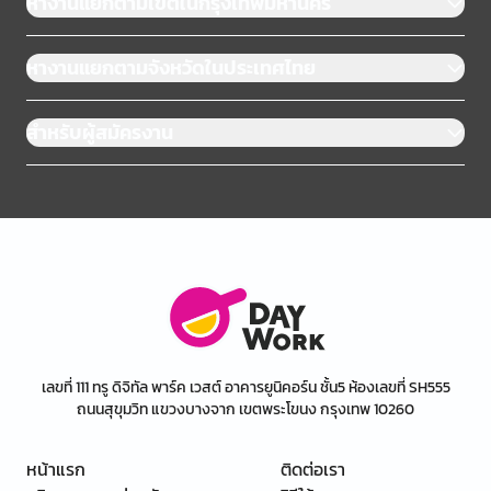
หางานแยกตามเขตในกรุงเทพมหานคร
หางานแยกตามจังหวัดในประเทศไทย
สำหรับผู้สมัครงาน
เลขที่ 111 ทรู ดิจิทัล พาร์ค เวสต์ อาคารยูนิคอร์น ชั้น5 ห้องเลขที่ SH555
ถนนสุขุมวิท แขวงบางจาก เขตพระโขนง กรุงเทพ 10260
หน้าแรก
ติดต่อเรา