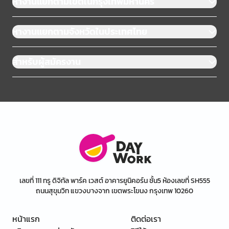
หางานแยกตามเขตในกรุงเทพมหานคร
หางานแยกตามจังหวัดในประเทศไทย
สำหรับผู้สมัครงาน
เลขที่ 111 ทรู ดิจิทัล พาร์ค เวสต์ อาคารยูนิคอร์น ชั้น5 ห้องเลขที่ SH555
ถนนสุขุมวิท แขวงบางจาก เขตพระโขนง กรุงเทพ 10260
หน้าแรก
ติดต่อเรา