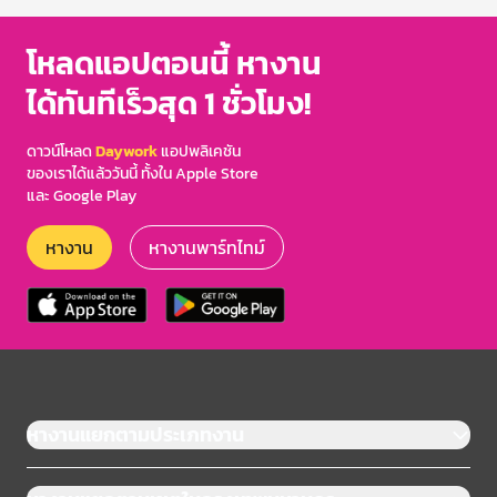
โหลดแอปตอนนี้ หางาน
ได้ทันทีเร็วสุด 1 ชั่วโมง!
ดาวน์โหลด
Daywork
แอปพลิเคชัน
ของเราได้แล้ววันนี้ ทั้งใน Apple Store
และ Google Play
หางาน
หางานพาร์ทไทม์
หางานแยกตามประเภทงาน