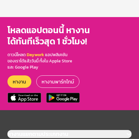
โหลดแอปตอนนี้ หางาน
ได้ทันทีเร็วสุด 1 ชั่วโมง!
ดาวน์โหลด
Daywork
แอปพลิเคชัน
ของเราได้แล้ววันนี้ ทั้งใน Apple Store
และ Google Play
หางาน
หางานพาร์ทไทม์
หางานแยกตามประเภทงาน