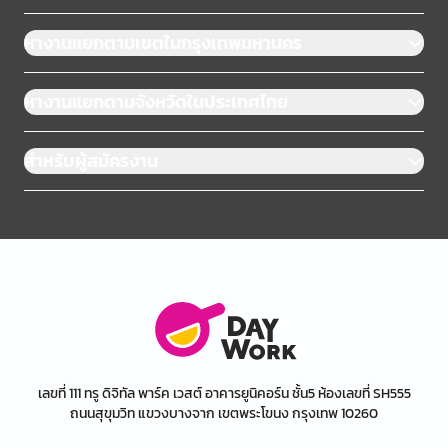
หางานแยกตามเขตในกรุงเทพมหานคร
หางานแยกตามจังหวัดในประเทศไทย
สำหรับผู้สมัครงาน
เลขที่ 111 ทรู ดิจิทัล พาร์ค เวสต์ อาคารยูนิคอร์น ชั้น5 ห้องเลขที่ SH555
ถนนสุขุมวิท แขวงบางจาก เขตพระโขนง กรุงเทพ 10260