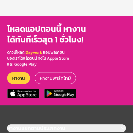
โหลดแอปตอนนี้ หางาน
ได้ทันทีเร็วสุด 1 ชั่วโมง!
ดาวน์โหลด
Daywork
แอปพลิเคชัน
ของเราได้แล้ววันนี้ ทั้งใน Apple Store
และ Google Play
หางาน
หางานพาร์ทไทม์
หางานแยกตามประเภทงาน