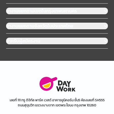
หางานแยกตามเขตในกรุงเทพมหานคร
หางานแยกตามจังหวัดในประเทศไทย
สำหรับผู้สมัครงาน
เลขที่ 111 ทรู ดิจิทัล พาร์ค เวสต์ อาคารยูนิคอร์น ชั้น5 ห้องเลขที่ SH555
ถนนสุขุมวิท แขวงบางจาก เขตพระโขนง กรุงเทพ 10260