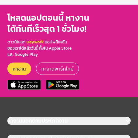
โหลดแอปตอนนี้ หางาน
ได้ทันทีเร็วสุด 1 ชั่วโมง!
ดาวน์โหลด
Daywork
แอปพลิเคชัน
ของเราได้แล้ววันนี้ ทั้งใน Apple Store
และ Google Play
หางาน
หางานพาร์ทไทม์
หางานแยกตามประเภทงาน