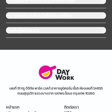
หางานแยกตามเขตในกรุงเทพมหานคร
หางานแยกตามจังหวัดในประเทศไทย
สำหรับผู้สมัครงาน
เลขที่ 111 ทรู ดิจิทัล พาร์ค เวสต์ อาคารยูนิคอร์น ชั้น5 ห้องเลขที่ SH555
ถนนสุขุมวิท แขวงบางจาก เขตพระโขนง กรุงเทพ 10260
หน้าแรก
ติดต่อเรา