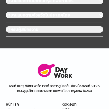
หางานแยกตามเขตในกรุงเทพมหานคร
หางานแยกตามจังหวัดในประเทศไทย
สำหรับผู้สมัครงาน
เลขที่ 111 ทรู ดิจิทัล พาร์ค เวสต์ อาคารยูนิคอร์น ชั้น5 ห้องเลขที่ SH555
ถนนสุขุมวิท แขวงบางจาก เขตพระโขนง กรุงเทพ 10260
หน้าแรก
ติดต่อเรา