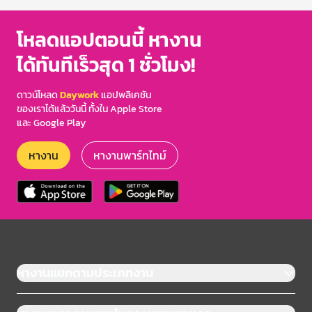
โหลดแอปตอนนี้ หางาน
ได้ทันทีเร็วสุด 1 ชั่วโมง!
ดาวน์โหลด
Daywork
แอปพลิเคชัน
ของเราได้แล้ววันนี้ ทั้งใน Apple Store
และ Google Play
หางาน
หางานพาร์ทไทม์
หางานแยกตามประเภทงาน