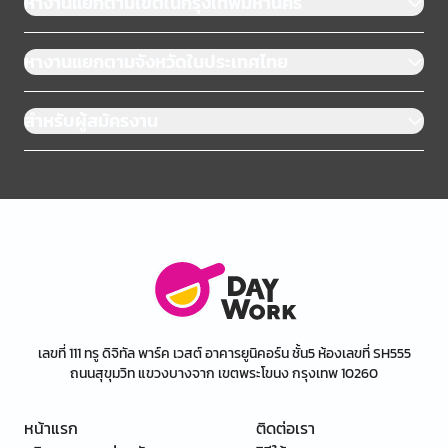
หางานแยกตามเขตในกรุงเทพมหานคร
หางานแยกตามจังหวัดในประเทศไทย
สำหรับผู้สมัครงาน
เลขที่ 111 ทรู ดิจิทัล พาร์ค เวสต์ อาคารยูนิคอร์น ชั้น5 ห้องเลขที่ SH555
ถนนสุขุมวิท แขวงบางจาก เขตพระโขนง กรุงเทพ 10260
หน้าแรก
ติดต่อเรา