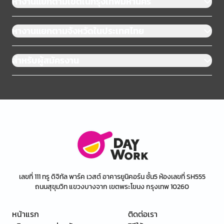
หางานแยกตามเขตในกรุงเทพมหานคร
หางานแยกตามจังหวัดในประเทศไทย
สำหรับผู้สมัครงาน
เลขที่ 111 ทรู ดิจิทัล พาร์ค เวสต์ อาคารยูนิคอร์น ชั้น5 ห้องเลขที่ SH555
ถนนสุขุมวิท แขวงบางจาก เขตพระโขนง กรุงเทพ 10260
หน้าแรก
ติดต่อเรา