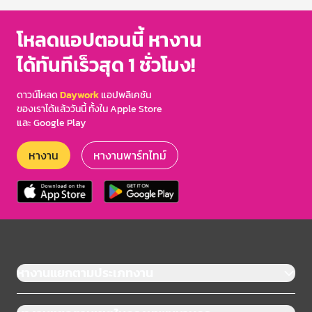
โหลดแอปตอนนี้ หางาน
ได้ทันทีเร็วสุด 1 ชั่วโมง!
ดาวน์โหลด
Daywork
แอปพลิเคชัน
ของเราได้แล้ววันนี้ ทั้งใน Apple Store
และ Google Play
หางาน
หางานพาร์ทไทม์
หางานแยกตามประเภทงาน