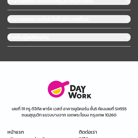
หางานแยกตามเขตในกรุงเทพมหานคร
หางานแยกตามจังหวัดในประเทศไทย
สำหรับผู้สมัครงาน
เลขที่ 111 ทรู ดิจิทัล พาร์ค เวสต์ อาคารยูนิคอร์น ชั้น5 ห้องเลขที่ SH555
ถนนสุขุมวิท แขวงบางจาก เขตพระโขนง กรุงเทพ 10260
หน้าแรก
ติดต่อเรา