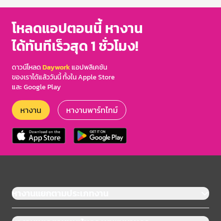
โหลดแอปตอนนี้ หางาน
ได้ทันทีเร็วสุด 1 ชั่วโมง!
ดาวน์โหลด
Daywork
แอปพลิเคชัน
ของเราได้แล้ววันนี้ ทั้งใน Apple Store
และ Google Play
หางาน
หางานพาร์ทไทม์
หางานแยกตามประเภทงาน