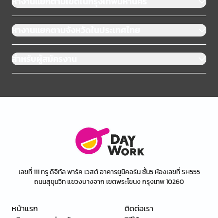
หางานแยกตามเขตในกรุงเทพมหานคร
หางานแยกตามจังหวัดในประเทศไทย
สำหรับผู้สมัครงาน
เลขที่ 111 ทรู ดิจิทัล พาร์ค เวสต์ อาคารยูนิคอร์น ชั้น5 ห้องเลขที่ SH555
ถนนสุขุมวิท แขวงบางจาก เขตพระโขนง กรุงเทพ 10260
หน้าแรก
ติดต่อเรา