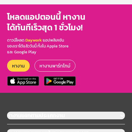
โหลดแอปตอนนี้ หางาน
ได้ทันทีเร็วสุด 1 ชั่วโมง!
ดาวน์โหลด
Daywork
แอปพลิเคชัน
ของเราได้แล้ววันนี้ ทั้งใน Apple Store
และ Google Play
หางาน
หางานพาร์ทไทม์
หางานแยกตามประเภทงาน