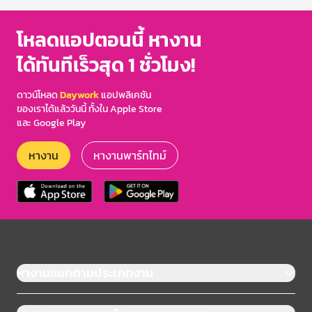
โหลดแอปตอนนี้ หางาน
ได้ทันทีเร็วสุด 1 ชั่วโมง!
ดาวน์โหลด
Daywork
แอปพลิเคชัน
ของเราได้แล้ววันนี้ ทั้งใน Apple Store
และ Google Play
หางาน
หางานพาร์ทไทม์
หางานแยกตามประเภทงาน