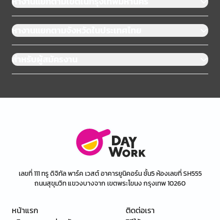
หางานแยกตามเขตในกรุงเทพมหานคร
หางานแยกตามจังหวัดในประเทศไทย
สำหรับผู้สมัครงาน
เลขที่ 111 ทรู ดิจิทัล พาร์ค เวสต์ อาคารยูนิคอร์น ชั้น5 ห้องเลขที่ SH555
ถนนสุขุมวิท แขวงบางจาก เขตพระโขนง กรุงเทพ 10260
หน้าแรก
ติดต่อเรา