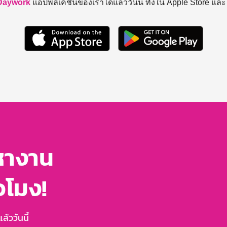
Daywork
แอปพลิเคชันของเราได้แล้ววันนี้ ทั้งใน Apple Store แล
หางาน
่วโมง!
้ววันนี้