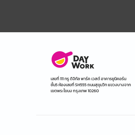
เลขที่ 111 ทรู ดิจิทัล พาร์ค เวสต์ อาคารยูนิคอร์น
ชั้น5 ห้องเลขที่ SH555 ถนนสุขุมวิท แขวงบางจาก
เขตพระโขนง กรุงเทพ 10260