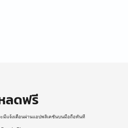
โหลดฟรี
 จะมีแจ้งเตือนผ่านแอปพลิเคชันบนมือถือทันที