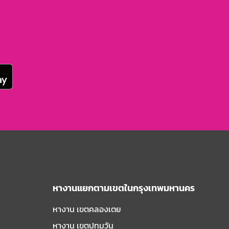
หางานแยกตามเขตในกรุงเทพมหานคร
หางาน เขตคลองเตย
หางาน เขตปทุมวัน