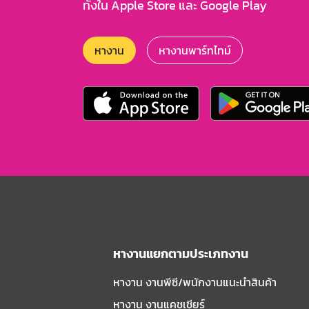
ทั้งใน Apple Store และ Google Play
หางาน
หางานพาร์ทไทม์
หางานแยกตามประเภทงาน
หางาน งานพีซี/พนักงานแนะนําสินค้า
หางาน งานแคชเชียร์