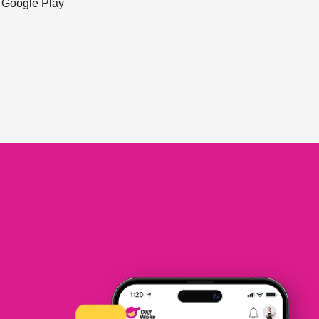
ะ Google Play