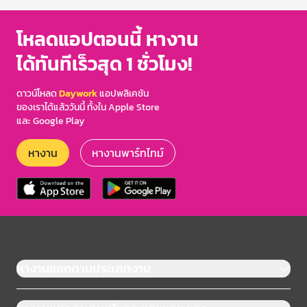
โหลดแอปตอนนี้ หางาน
ได้ทันทีเร็วสุด 1 ชั่วโมง!
ดาวน์โหลด
Daywork
แอปพลิเคชัน
ของเราได้แล้ววันนี้ ทั้งใน Apple Store
และ Google Play
หางาน
หางานพาร์ทไทม์
หางานแยกตามประเภทงาน