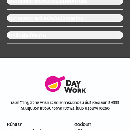
หางานแยกตามเขตในกรุงเทพมหานคร
หางานแยกตามจังหวัดในประเทศไทย
สำหรับผู้สมัครงาน
เลขที่ 111 ทรู ดิจิทัล พาร์ค เวสต์ อาคารยูนิคอร์น ชั้น5 ห้องเลขที่ SH555
ถนนสุขุมวิท แขวงบางจาก เขตพระโขนง กรุงเทพ 10260
หน้าแรก
ติดต่อเรา