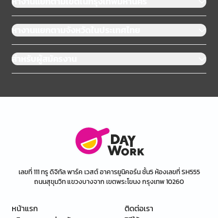
หางานแยกตามเขตในกรุงเทพมหานคร
หางานแยกตามจังหวัดในประเทศไทย
สำหรับผู้สมัครงาน
เลขที่ 111 ทรู ดิจิทัล พาร์ค เวสต์ อาคารยูนิคอร์น ชั้น5 ห้องเลขที่ SH555
ถนนสุขุมวิท แขวงบางจาก เขตพระโขนง กรุงเทพ 10260
หน้าแรก
ติดต่อเรา