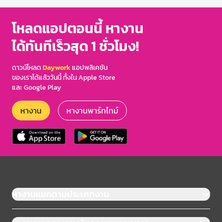
โหลดแอปตอนนี้ หางาน
ได้ทันทีเร็วสุด 1 ชั่วโมง!
ดาวน์โหลด
Daywork
แอปพลิเคชัน
ของเราได้แล้ววันนี้ ทั้งใน Apple Store
และ Google Play
หางาน
หางานพาร์ทไทม์
หางานแยกตามประเภทงาน