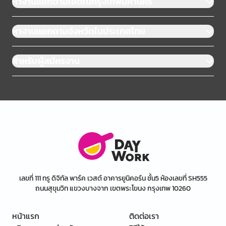
หางานแยกตามเขตในกรุงเทพมหานคร
หางานแยกตามจังหวัดในประเทศไทย
สำหรับผู้สมัครงาน
เลขที่ 111 ทรู ดิจิทัล พาร์ค เวสต์ อาคารยูนิคอร์น ชั้น5 ห้องเลขที่ SH555
ถนนสุขุมวิท แขวงบางจาก เขตพระโขนง กรุงเทพ 10260
หน้าแรก
ติดต่อเรา