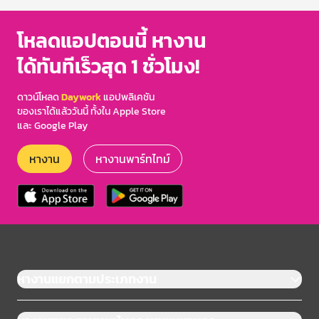
โหลดแอปตอนนี้ หางาน
ได้ทันทีเร็วสุด 1 ชั่วโมง!
ดาวน์โหลด
Daywork
แอปพลิเคชัน
ของเราได้แล้ววันนี้ ทั้งใน Apple Store
และ Google Play
หางาน
หางานพาร์ทไทม์
หางานแยกตามประเภทงาน