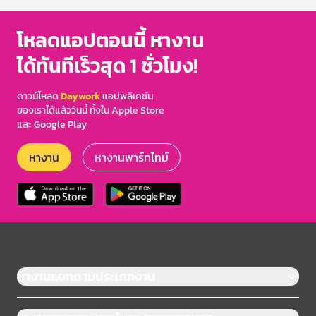
โหลดแอปตอนนี้ หางาน
ได้ทันทีเร็วสุด 1 ชั่วโมง!
ดาวน์โหลด
Daywork
แอปพลิเคชัน
ของเราได้แล้ววันนี้ ทั้งใน Apple Store
และ Google Play
หางาน
หางานพาร์ทไทม์
หางานแยกตามประเภทงาน