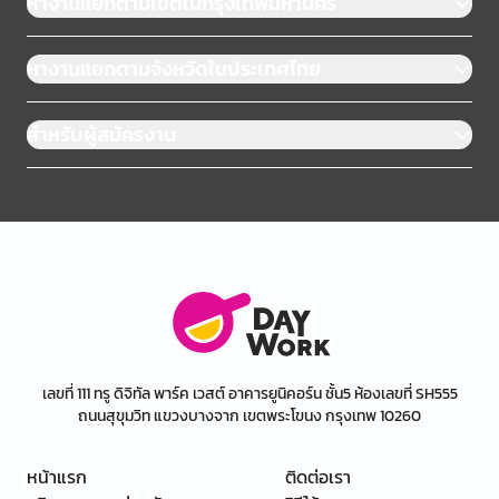
หางานแยกตามเขตในกรุงเทพมหานคร
หางานแยกตามจังหวัดในประเทศไทย
สำหรับผู้สมัครงาน
เลขที่ 111 ทรู ดิจิทัล พาร์ค เวสต์ อาคารยูนิคอร์น ชั้น5 ห้องเลขที่ SH555
ถนนสุขุมวิท แขวงบางจาก เขตพระโขนง กรุงเทพ 10260
หน้าแรก
ติดต่อเรา