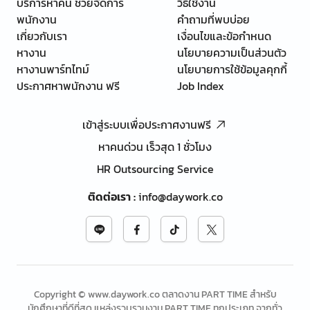
บริการหาคน ช่วยจัดการ
วิธีใช้งาน
พนักงาน
คำถามที่พบบ่อย
เกี่ยวกับเรา
เงื่อนไขและข้อกำหนด
หางาน
นโยบายความเป็นส่วนตัว
หางานพาร์ทไทม์
นโยบายการใช้ข้อมูลคุกกี้
ประกาศหาพนักงาน ฟรี
Job Index
เข้าสู่ระบบเพื่อประกาศงานฟรี
หาคนด่วน เร็วสุด 1 ชั่วโมง
HR Outsourcing Service
ติดต่อเรา
:
info@daywork.co
Copyright © www.daywork.co ตลาดงาน PART TIME สำหรับ
นักศึกษาที่ดีที่สุด แหล่งรวบรวมงาน PART TIME ทุกประเภท จากทั่ว