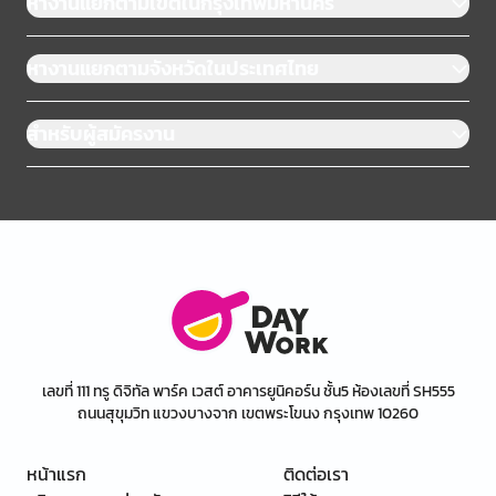
หางานแยกตามเขตในกรุงเทพมหานคร
หางานแยกตามจังหวัดในประเทศไทย
สำหรับผู้สมัครงาน
เลขที่ 111 ทรู ดิจิทัล พาร์ค เวสต์ อาคารยูนิคอร์น ชั้น5 ห้องเลขที่ SH555
ถนนสุขุมวิท แขวงบางจาก เขตพระโขนง กรุงเทพ 10260
หน้าแรก
ติดต่อเรา