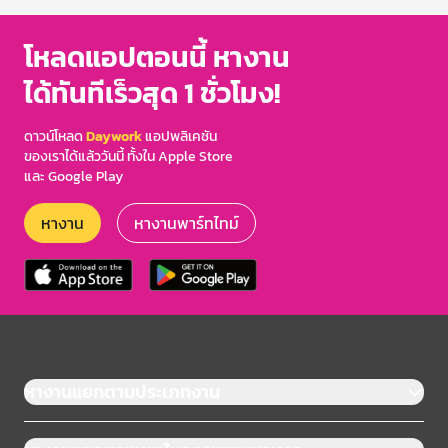
โหลดแอปตอนนี้ หางาน
ได้ทันทีเร็วสุด 1 ชั่วโมง!
ดาวน์โหลด
Daywork
แอปพลิเคชัน
ของเราได้แล้ววันนี้ ทั้งใน Apple Store
และ Google Play
หางาน
หางานพาร์ทไทม์
หางานแยกตามประเภทงาน