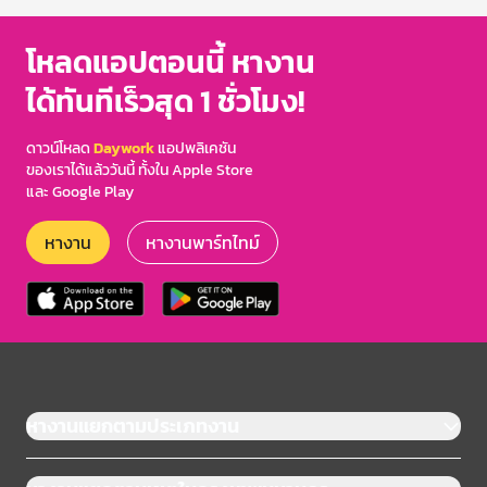
โหลดแอปตอนนี้ หางาน
ได้ทันทีเร็วสุด 1 ชั่วโมง!
ดาวน์โหลด
Daywork
แอปพลิเคชัน
ของเราได้แล้ววันนี้ ทั้งใน Apple Store
และ Google Play
หางาน
หางานพาร์ทไทม์
หางานแยกตามประเภทงาน