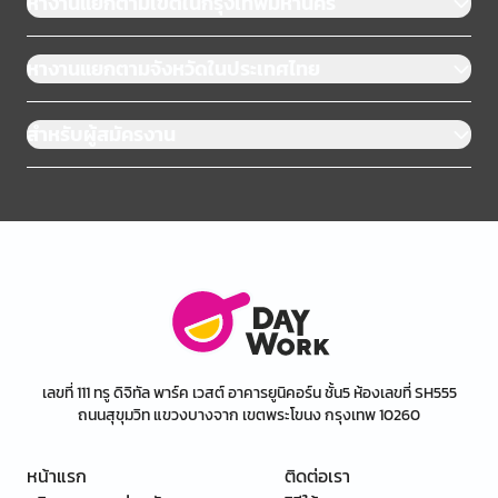
หางานแยกตามเขตในกรุงเทพมหานคร
หางานแยกตามจังหวัดในประเทศไทย
สำหรับผู้สมัครงาน
เลขที่ 111 ทรู ดิจิทัล พาร์ค เวสต์ อาคารยูนิคอร์น ชั้น5 ห้องเลขที่ SH555
ถนนสุขุมวิท แขวงบางจาก เขตพระโขนง กรุงเทพ 10260
หน้าแรก
ติดต่อเรา