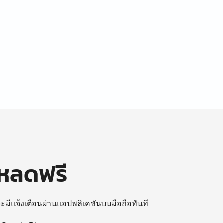
โหลดฟรี
 จะมีแจ้งเตือนผ่านแอปพลิเคชันบนมือถือทันที