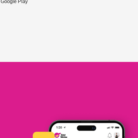
ะ Google Play