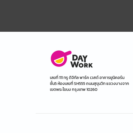
เลขที่ 111 ทรู ดิจิทัล พาร์ค เวสต์ อาคารยูนิคอร์น
ชั้น5 ห้องเลขที่ SH555 ถนนสุขุมวิท แขวงบางจาก
เขตพระโขนง กรุงเทพ 10260