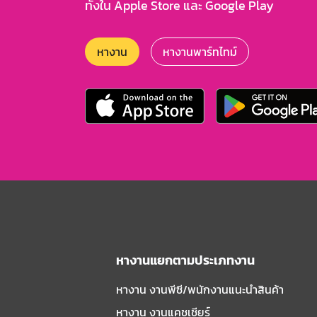
ทั้งใน Apple Store และ Google Play
หางาน
หางานพาร์ทไทม์
หางานแยกตามประเภทงาน
หางาน งานพีซี/พนักงานแนะนําสินค้า
หางาน งานแคชเชียร์