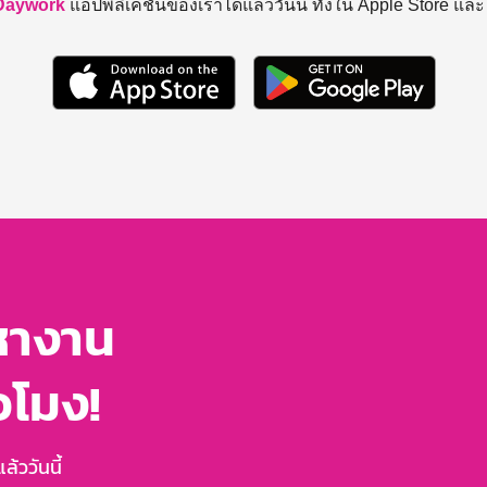
Daywork
แอปพลิเคชันของเราได้แล้ววันนี้ ทั้งใน Apple Store แล
หางาน
่วโมง!
้ววันนี้