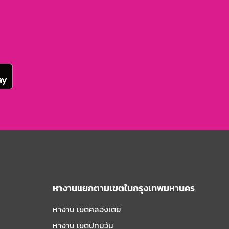
หางานแยกตามเขตในกรุงเทพมหานคร
หางาน เขตคลองเตย
หางาน เขตปทุมวัน