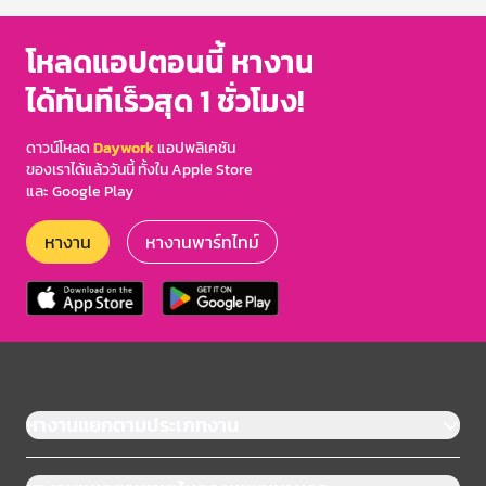
โหลดแอปตอนนี้ หางาน
ได้ทันทีเร็วสุด 1 ชั่วโมง!
ดาวน์โหลด
Daywork
แอปพลิเคชัน
ของเราได้แล้ววันนี้ ทั้งใน Apple Store
และ Google Play
หางาน
หางานพาร์ทไทม์
หางานแยกตามประเภทงาน