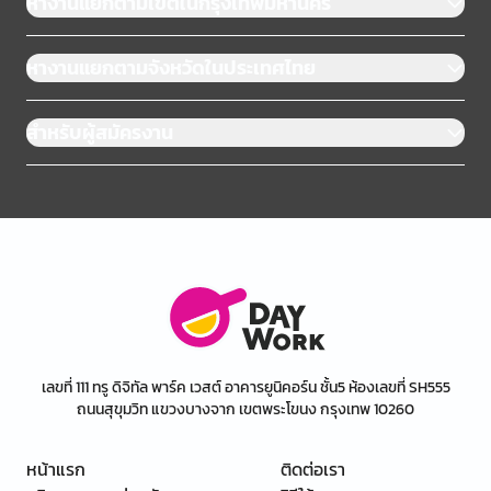
หางานแยกตามเขตในกรุงเทพมหานคร
หางานแยกตามจังหวัดในประเทศไทย
สำหรับผู้สมัครงาน
เลขที่ 111 ทรู ดิจิทัล พาร์ค เวสต์ อาคารยูนิคอร์น ชั้น5 ห้องเลขที่ SH555
ถนนสุขุมวิท แขวงบางจาก เขตพระโขนง กรุงเทพ 10260
หน้าแรก
ติดต่อเรา