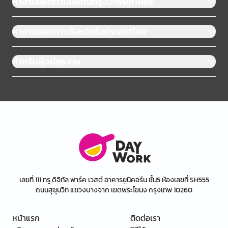
หางานแยกตามเขตในกรุงเทพมหานคร
หางานแยกตามจังหวัดในประเทศไทย
สำหรับผู้สมัครงาน
เลขที่ 111 ทรู ดิจิทัล พาร์ค เวสต์ อาคารยูนิคอร์น ชั้น5 ห้องเลขที่ SH555
ถนนสุขุมวิท แขวงบางจาก เขตพระโขนง กรุงเทพ 10260
หน้าแรก
ติดต่อเรา