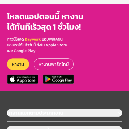
โหลดแอปตอนนี้ หางาน
ได้ทันทีเร็วสุด 1 ชั่วโมง!
ดาวน์โหลด
Daywork
แอปพลิเคชัน
ของเราได้แล้ววันนี้ ทั้งใน Apple Store
และ Google Play
หางาน
หางานพาร์ทไทม์
หางานแยกตามประเภทงาน