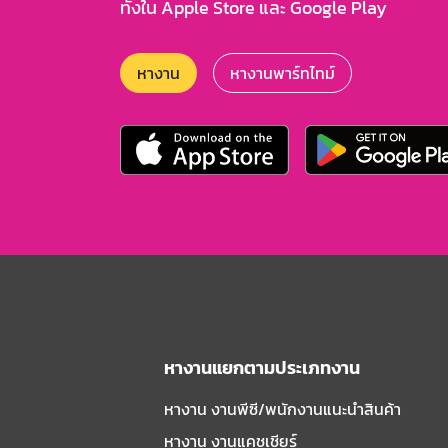
ทั้งใน Apple Store และ Google Play
หางาน
หางานพาร์ทไทม์
หางานแยกตามประเภทงาน
หางาน งานพีซี/พนักงานแนะนําสินค้า
หางาน งานแคชเชียร์