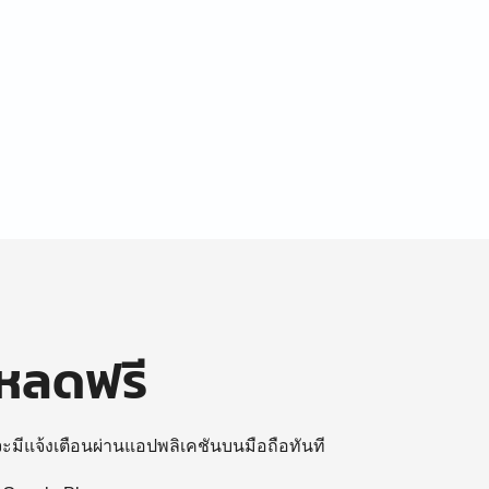
โหลดฟรี
 จะมีแจ้งเตือนผ่านแอปพลิเคชันบนมือถือทันที