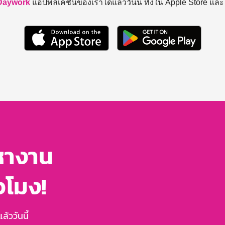
Daywork
แอปพลิเคชันของเราได้แล้ววันนี้ ทั้งใน Apple Store แล
หางาน
่วโมง!
้ววันนี้