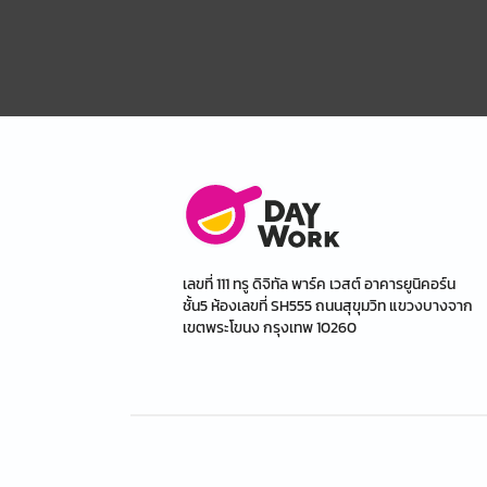
เลขที่ 111 ทรู ดิจิทัล พาร์ค เวสต์ อาคารยูนิคอร์น
ชั้น5 ห้องเลขที่ SH555 ถนนสุขุมวิท แขวงบางจาก
เขตพระโขนง กรุงเทพ 10260