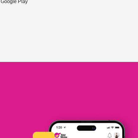
ะ Google Play