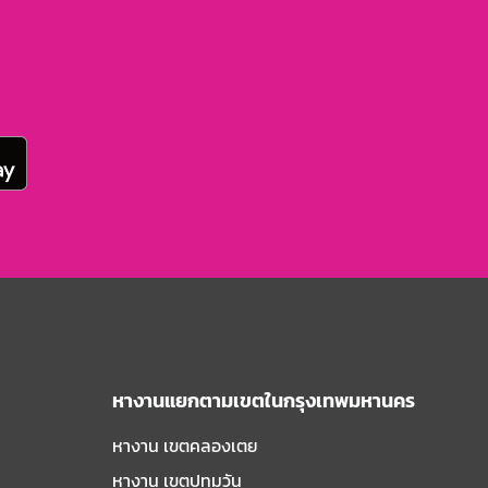
หางานแยกตามเขตในกรุงเทพมหานคร
หางาน เขตคลองเตย
หางาน เขตปทุมวัน