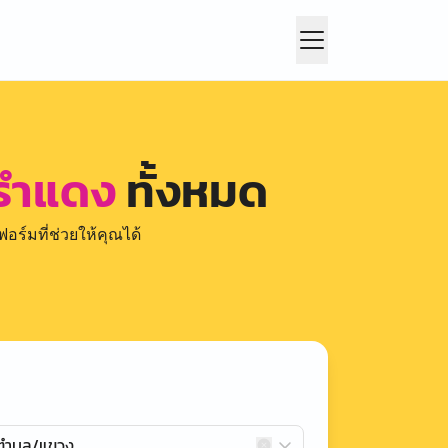
รำแดง
ทั้งหมด
อร์มที่ช่วยให้คุณได้
กตำบล/แขวง