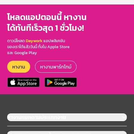
โหลดแอปตอนนี้ หางาน
ได้ทันทีเร็วสุด 1 ชั่วโมง!
ดาวน์โหลด
Daywork
แอปพลิเคชัน
ของเราได้แล้ววันนี้ ทั้งใน Apple Store
และ Google Play
หางาน
หางานพาร์ทไทม์
หางานแยกตามประเภทงาน