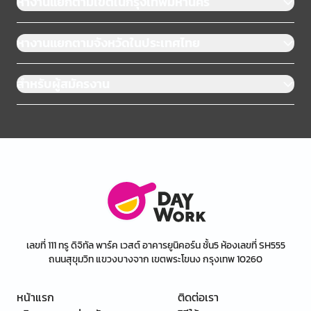
หางานแยกตามเขตในกรุงเทพมหานคร
หางานแยกตามจังหวัดในประเทศไทย
สำหรับผู้สมัครงาน
เลขที่ 111 ทรู ดิจิทัล พาร์ค เวสต์ อาคารยูนิคอร์น ชั้น5 ห้องเลขที่ SH555
ถนนสุขุมวิท แขวงบางจาก เขตพระโขนง กรุงเทพ 10260
หน้าแรก
ติดต่อเรา