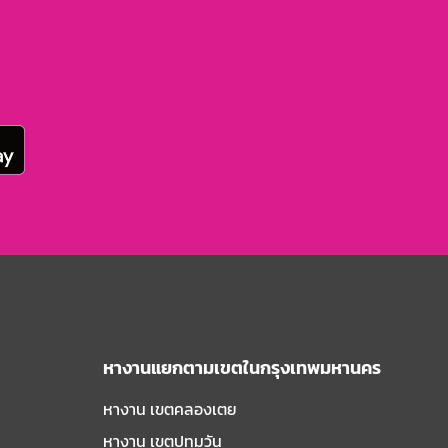
หางานแยกตามเขตในกรุงเทพมหานคร
หางาน เขตคลองเตย
หางาน เขตปทุมวัน