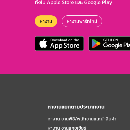
ทั้งใน Apple Store และ Google Play
หางาน
หางานพาร์ทไทม์
หางานแยกตามประเภทงาน
หางาน งานพีซี/พนักงานแนะนําสินค้า
หางาน งานแคชเชียร์