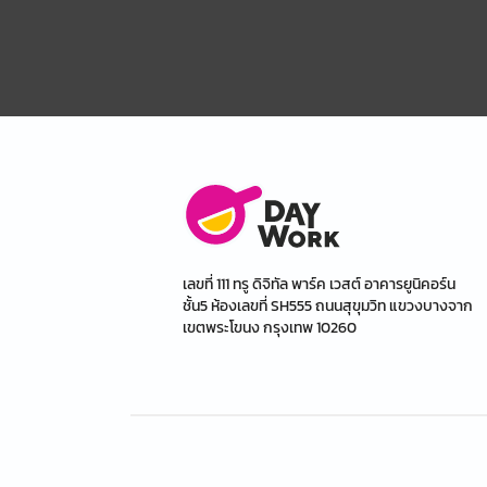
เลขที่ 111 ทรู ดิจิทัล พาร์ค เวสต์ อาคารยูนิคอร์น
ชั้น5 ห้องเลขที่ SH555 ถนนสุขุมวิท แขวงบางจาก
เขตพระโขนง กรุงเทพ 10260