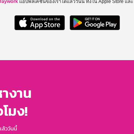
Daywork
แอปพลิเคชันของเราได้แล้ววันนี้ ทั้งใน Apple Store แล
หางาน
่วโมง!
้ววันนี้