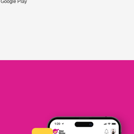
ะ Google Play