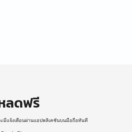
โหลดฟรี
 จะมีแจ้งเตือนผ่านแอปพลิเคชันบนมือถือทันที